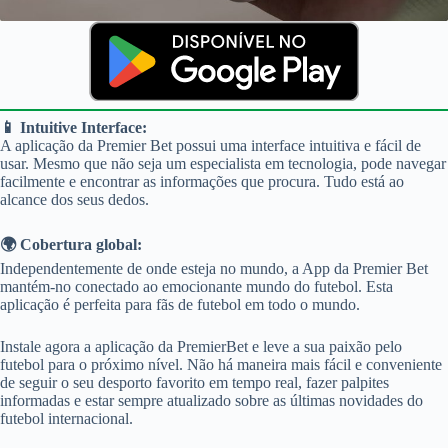
📱 Intuitive Interface:
A aplicação da Premier Bet possui uma interface intuitiva e fácil de
usar. Mesmo que não seja um especialista em tecnologia, pode navegar
facilmente e encontrar as informações que procura. Tudo está ao
alcance dos seus dedos.
🌍
Cobertura global:
Independentemente de onde esteja no mundo, a App da Premier Bet
mantém-no conectado ao emocionante mundo do futebol. Esta
aplicação é perfeita para fãs de futebol em todo o mundo.
Instale agora a aplicação da PremierBet e leve a sua paixão pelo
futebol para o próximo nível. Não há maneira mais fácil e conveniente
de seguir o seu desporto favorito em tempo real, fazer palpites
informadas e estar sempre atualizado sobre as últimas novidades do
futebol internacional.