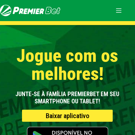
Pular
para
o
conteúdo
Jogue com os
melhores!
JUNTE-SE À FAMÍLIA PREMIERBET EM SEU
SMARTPHONE OU TABLET!
Baixar aplicativo