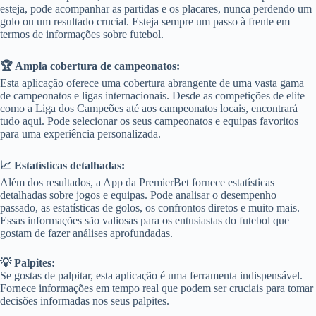
esteja, pode acompanhar as partidas e os placares, nunca perdendo um
golo ou um resultado crucial. Esteja sempre um passo à frente em
termos de informações sobre futebol.
🏆
Ampla cobertura de campeonatos:
Esta aplicação oferece uma cobertura abrangente de uma vasta gama
de campeonatos e ligas internacionais. Desde as competições de elite
como a Liga dos Campeões até aos campeonatos locais, encontrará
tudo aqui. Pode selecionar os seus campeonatos e equipas favoritos
para uma experiência personalizada.
📈
Estatísticas detalhadas:
Além dos resultados, a App da PremierBet fornece estatísticas
detalhadas sobre jogos e equipas. Pode analisar o desempenho
passado, as estatísticas de golos, os confrontos diretos e muito mais.
Essas informações são valiosas para os entusiastas do futebol que
gostam de fazer análises aprofundadas.
💡
Palpites:
Se gostas de palpitar, esta aplicação é uma ferramenta indispensável.
Fornece informações em tempo real que podem ser cruciais para tomar
decisões informadas nos seus palpites.