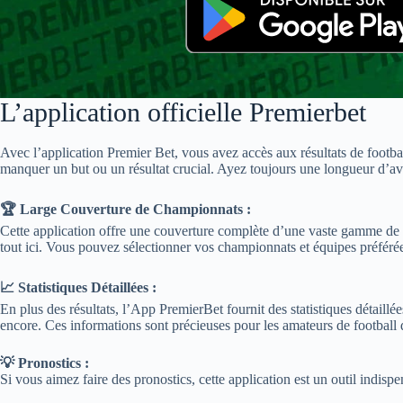
L’application officielle Premierbet
Avec l’application Premier Bet, vous avez accès aux résultats de footba
manquer un but ou un résultat crucial. Ayez toujours une longueur d’ava
🏆 Large Couverture de Championnats :
Cette application offre une couverture complète d’une vaste gamme de
tout ici. Vous pouvez sélectionner vos championnats et équipes préféré
📈 Statistiques Détaillées :
En plus des résultats, l’App PremierBet fournit des statistiques détaillé
encore. Ces informations sont précieuses pour les amateurs de football 
💡 Pronostics :
Si vous aimez faire des pronostics, cette application est un outil indisp