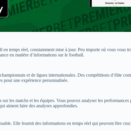
ll en temps réel, constamment mise à jour. Peu importe où vous vous tro
nce en matière d’informations sur le football.
 championnats et de ligues internationales. Des compétitions d’élite 
es pour une expérience personnalisée.
es sur les matchs et les équipes. Vous pouvez analyser les performances pa
qui aiment faire des analyses approfondies.
ensable. Elle fournit des informations en temps réel qui peuvent être cru