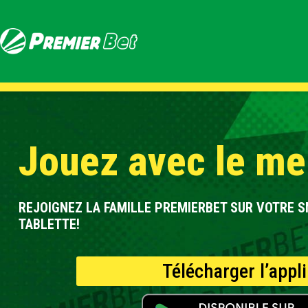
Skip
to
content
Jouez avec le mei
REJOIGNEZ LA FAMILLE PREMIERBET SUR VOTRE 
TABLETTE!
Télécharger l’appli